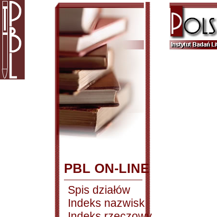
PBL ON-LINE
Spis działów
Indeks nazwisk
Indeks rzeczowy