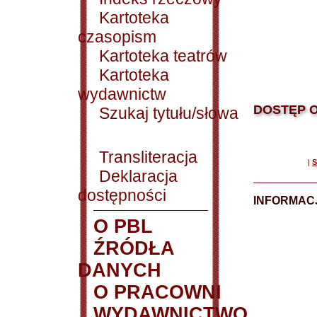
Kartoteka
czasopism
Kartoteka teatrów
Kartoteka
wydawnictw
DOSTĘP O
Szukaj tytułu/słowa
Transliteracja
|
S
Deklaracja
dostępności
INFORMACJ
O PBL
ŹRÓDŁA
DANYCH
O PRACOWNI
WYDAWNICTWO