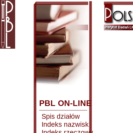
PBL ON-LINE
Spis działów
Indeks nazwisk
Indeks rzeczowy