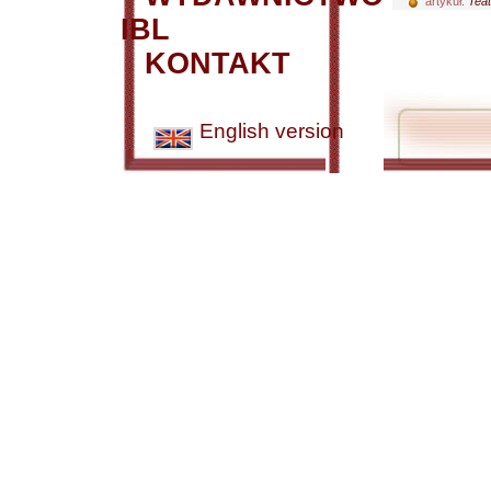
artykuł:
Teat
IBL
KONTAKT
English version