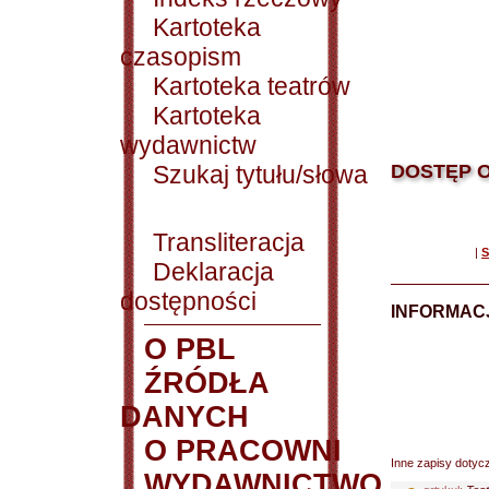
Kartoteka
czasopism
Kartoteka teatrów
Kartoteka
wydawnictw
Szukaj tytułu/słowa
DOSTĘP O
Transliteracja
|
S
Deklaracja
dostępności
INFORMACJ
O PBL
ŹRÓDŁA
DANYCH
O PRACOWNI
Inne zapisy dotyc
WYDAWNICTWO