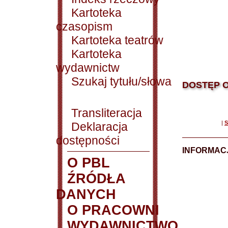
Kartoteka
czasopism
Kartoteka teatrów
Kartoteka
wydawnictw
Szukaj tytułu/słowa
DOSTĘP O
Transliteracja
|
S
Deklaracja
dostępności
INFORMACJ
O PBL
ŹRÓDŁA
DANYCH
O PRACOWNI
WYDAWNICTWO