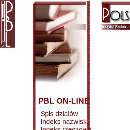
PBL ON-LINE
Spis działów
Indeks nazwisk
Indeks rzeczowy