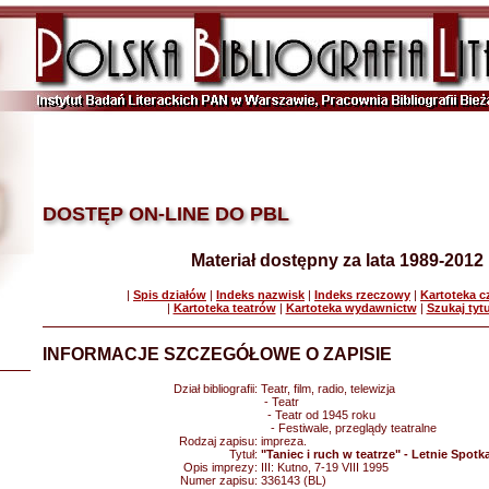
DOSTĘP ON-LINE DO PBL
Materiał dostępny za lata 1989-2012
|
Spis działów
|
Indeks nazwisk
|
Indeks rzeczowy
|
Kartoteka 
|
Kartoteka teatrów
|
Kartoteka wydawnictw
|
Szukaj tyt
INFORMACJE SZCZEGÓŁOWE O ZAPISIE
Dział bibliografii:
Teatr, film, radio, telewizja
- Teatr
- Teatr od 1945 roku
- Festiwale, przeglądy teatralne
Rodzaj zapisu:
impreza.
Tytuł:
"Taniec i ruch w teatrze" - Letnie Spotk
Opis imprezy:
III: Kutno, 7-19 VIII 1995
Numer zapisu:
336143 (BL)