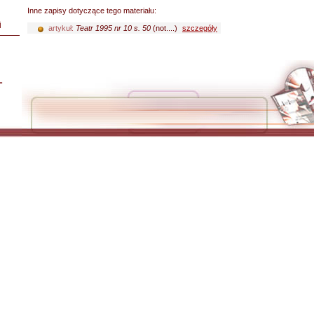
Inne zapisy dotyczące tego materiału:
i
artykuł:
Teatr 1995 nr 10 s. 50
(not....)
szczegóły
L