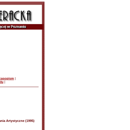
czasopism
|
ułu
|
ania Artystyczne (1995)