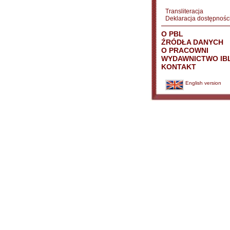
Transliteracja
Deklaracja dostępnośc
O PBL
ŹRÓDŁA DANYCH
O PRACOWNI
WYDAWNICTWO IB
KONTAKT
English version