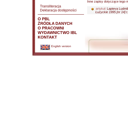
Inne zapisy dotyczące tego m
Transliteracja
artykuł:
Lapteva Ludmil
Deklaracja dostępności
Łużyckie 1995 [nr 14] t.
O PBL
ŹRÓDŁA DANYCH
O PRACOWNI
WYDAWNICTWO IBL
KONTAKT
English version