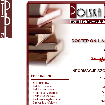
DOSTĘP ON-LIN
|
Spis dział
|
Kart
INFORMACJE SZC
PBL ON-LINE
Dział
Spis działów
Indeks nazwisk
Rod
Indeks rzeczowy
Op
Kartoteka czasopism
O
Kartoteka teatrów
Kartoteka wydawnictw
Nu
Szukaj tytułu/słowa