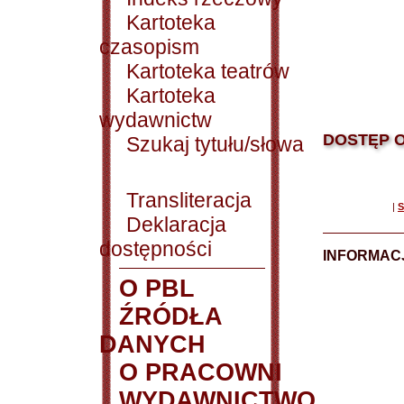
Kartoteka
czasopism
Kartoteka teatrów
Kartoteka
wydawnictw
DOSTĘP O
Szukaj tytułu/słowa
Transliteracja
|
S
Deklaracja
dostępności
INFORMACJ
O PBL
ŹRÓDŁA
DANYCH
O PRACOWNI
WYDAWNICTWO