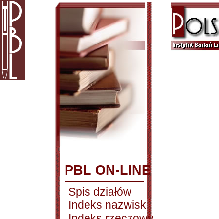
PBL ON-LINE
Spis działów
Indeks nazwisk
Indeks rzeczowy