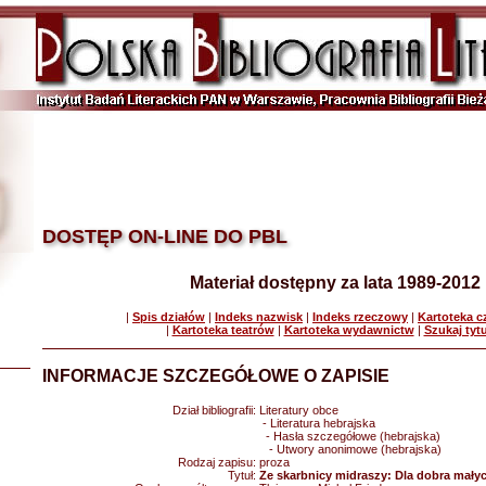
DOSTĘP ON-LINE DO PBL
Materiał dostępny za lata 1989-2012
|
Spis działów
|
Indeks nazwisk
|
Indeks rzeczowy
|
Kartoteka 
|
Kartoteka teatrów
|
Kartoteka wydawnictw
|
Szukaj tyt
INFORMACJE SZCZEGÓŁOWE O ZAPISIE
Dział bibliografii:
Literatury obce
- Literatura hebrajska
- Hasła szczegółowe (hebrajska)
- Utwory anonimowe (hebrajska)
Rodzaj zapisu:
proza
Tytuł:
Ze skarbnicy midraszy: Dla dobra małyc