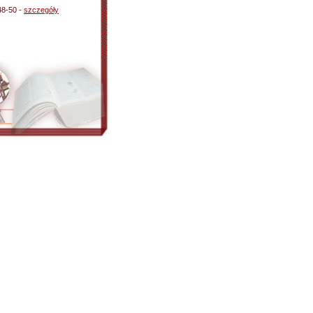
48-50 -
szczegóły