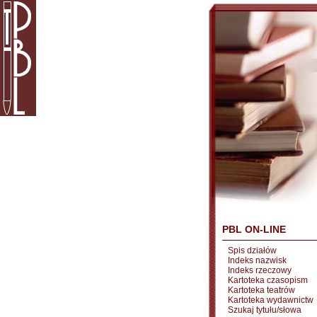
PBL ON-LINE
Spis działów
Indeks nazwisk
Indeks rzeczowy
Kartoteka czasopism
Kartoteka teatrów
Kartoteka wydawnictw
Szukaj tytułu/słowa