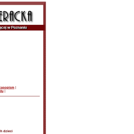
czasopism
|
ułu
|
h dzieci