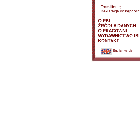
Transliteracja
Deklaracja dostępnośc
O PBL
ŹRÓDŁA DANYCH
O PRACOWNI
WYDAWNICTWO IB
KONTAKT
English version