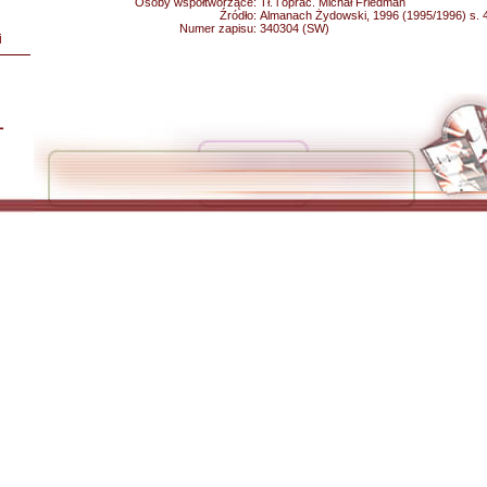
Osoby współtworzące:
Tł. i oprac. Michał Friedman
Źródło:
Almanach Żydowski, 1996 (1995/1996) s. 
Numer zapisu:
340304 (SW)
i
L