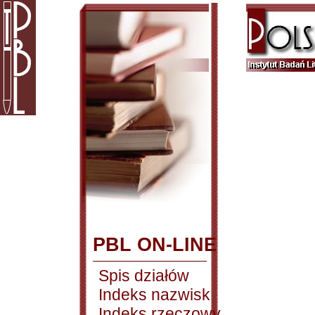
PBL ON-LINE
Spis działów
Indeks nazwisk
Indeks rzeczowy