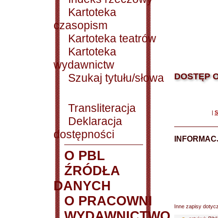
Kartoteka
czasopism
Kartoteka teatrów
Kartoteka
wydawnictw
Szukaj tytułu/słowa
DOSTĘP O
Transliteracja
|
S
Deklaracja
dostępności
INFORMACJ
O PBL
ŹRÓDŁA
DANYCH
O PRACOWNI
Inne zapisy dotyc
WYDAWNICTWO