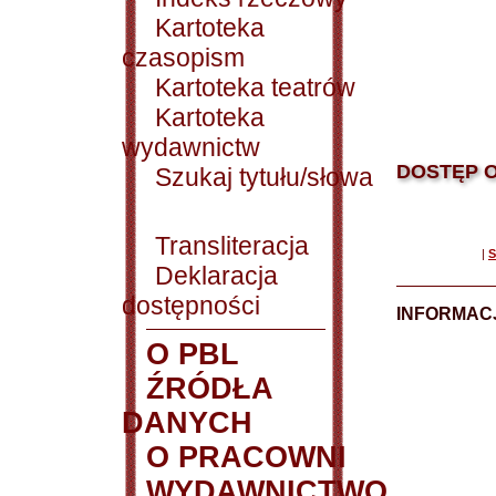
Kartoteka
czasopism
Kartoteka teatrów
Kartoteka
wydawnictw
DOSTĘP O
Szukaj tytułu/słowa
Transliteracja
|
S
Deklaracja
dostępności
INFORMACJ
O PBL
ŹRÓDŁA
DANYCH
O PRACOWNI
WYDAWNICTWO