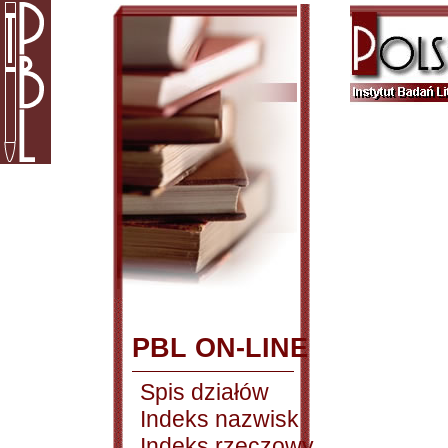
PBL ON-LINE
Spis działów
Indeks nazwisk
Indeks rzeczowy