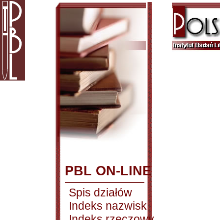
PBL ON-LINE
Spis działów
Indeks nazwisk
Indeks rzeczowy