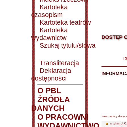
Kartoteka
czasopism
Kartoteka teatrów
Kartoteka
wydawnictw
DOSTĘP O
Szukaj tytułu/słowa
|
S
Transliteracja
Deklaracja
INFORMACJ
dostępności
O PBL
ŹRÓDŁA
DANYCH
O PRACOWNI
Inne zapisy dotyc
WYDAWNICTWO
artykuł:
J.R.