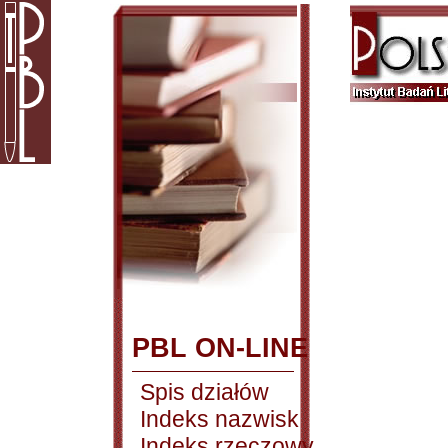
PBL ON-LINE
Spis działów
Indeks nazwisk
Indeks rzeczowy