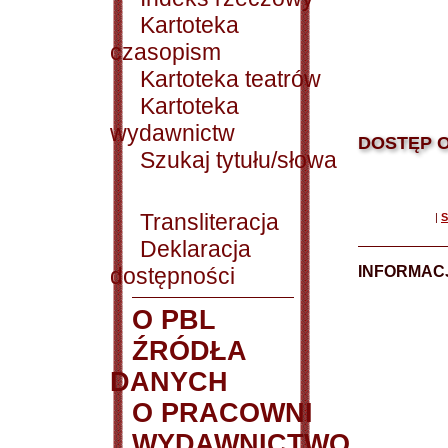
Kartoteka
czasopism
Kartoteka teatrów
Kartoteka
wydawnictw
DOSTĘP O
Szukaj tytułu/słowa
Transliteracja
|
S
Deklaracja
dostępności
INFORMACJ
O PBL
ŹRÓDŁA
DANYCH
O PRACOWNI
WYDAWNICTWO