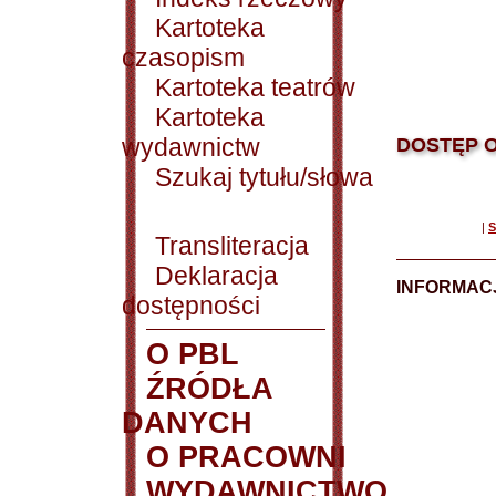
Kartoteka
czasopism
Kartoteka teatrów
Kartoteka
wydawnictw
DOSTĘP O
Szukaj tytułu/słowa
|
S
Transliteracja
Deklaracja
INFORMACJ
dostępności
O PBL
ŹRÓDŁA
DANYCH
O PRACOWNI
WYDAWNICTWO