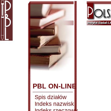
PBL ON-LINE
Spis działów
Indeks nazwisk
Indeks rzeczowy