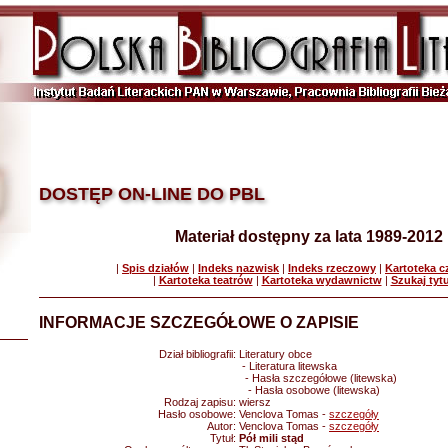
DOSTĘP ON-LINE DO PBL
Materiał dostępny za lata 1989-2012
|
Spis działów
|
Indeks nazwisk
|
Indeks rzeczowy
|
Kartoteka 
|
Kartoteka teatrów
|
Kartoteka wydawnictw
|
Szukaj tyt
INFORMACJE SZCZEGÓŁOWE O ZAPISIE
Dział bibliografii:
Literatury obce
- Literatura litewska
- Hasła szczegółowe (litewska)
- Hasła osobowe (litewska)
Rodzaj zapisu:
wiersz
Hasło osobowe:
Venclova Tomas -
szczegóły
Autor:
Venclova Tomas -
szczegóły
Tytuł:
Pół mili stąd