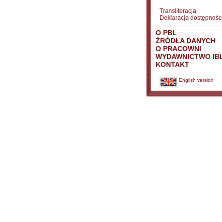
Transliteracja
Deklaracja dostępnośc
O PBL
ŹRÓDŁA DANYCH
O PRACOWNI
WYDAWNICTWO IB
KONTAKT
English version