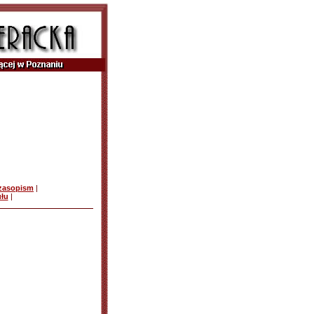
czasopism
|
ułu
|