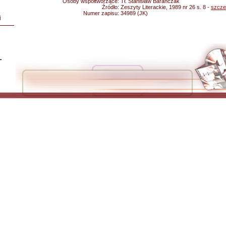
Osoby współtworzące:
Tł. Stanisław Barańczak
Źródło:
Zeszyty Literackie, 1989 nr 26 s. 8 -
szcze
Numer zapisu:
34989 (JK)
i
L