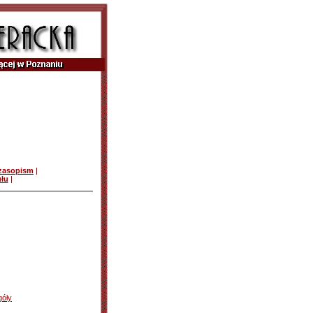
czasopism
|
ułu
|
góły