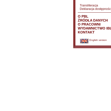
Transliteracja
Deklaracja dostępnośc
O PBL
ŹRÓDŁA DANYCH
O PRACOWNI
WYDAWNICTWO IB
KONTAKT
English version