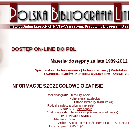
DOSTĘP ON-LINE DO PBL
Materiał dostępny za lata 1989-2012
|
Spis działów
|
Indeks nazwisk
|
Indeks rzeczowy
|
Kartoteka 
|
Kartoteka teatrów
|
Kartoteka wydawnictw
|
Szukaj tyt
INFORMACJE SZCZEGÓŁOWE O ZAPISIE
Dział bibliografii:
Literatury obce
- Literatura radziecka
- Historia literatury (radziecka)
Rodzaj zapisu:
artykuł o imprezie
Autor:
S.B. -
szczegóły
Dział bibliografii:
Literatura współczesna (radziecka)
Tytuł:
Pisarz i władza
Adnotacje:
nota
Źródło:
Kronika [UŁ Łódź], 1994 nr 6 s. 13 -
szcze
Numer zapisu:
350555 (ZS)