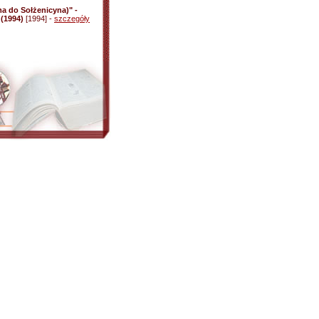
a do Sołżenicyna)" -
(1994)
[1994] -
szczegóły