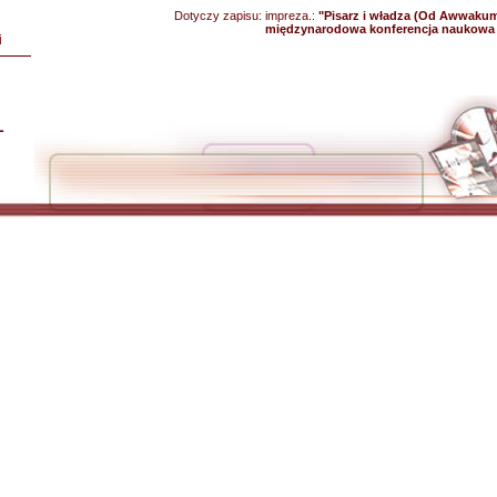
Dotyczy zapisu:
impreza.:
"Pisarz i władza (Od Awwakum
międzynarodowa konferencja naukowa 
i
L