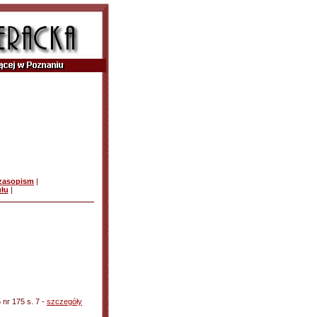
czasopism
|
ułu
|
 nr 175 s. 7 -
szczegóły