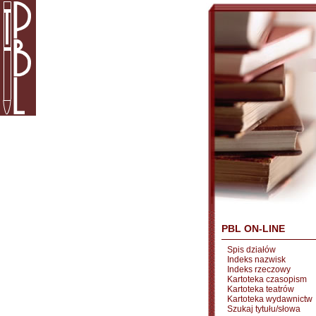
PBL ON-LINE
Spis działów
Indeks nazwisk
Indeks rzeczowy
Kartoteka czasopism
Kartoteka teatrów
Kartoteka wydawnictw
Szukaj tytułu/słowa