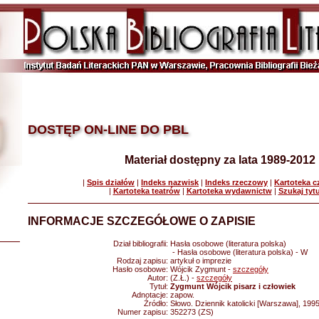
DOSTĘP ON-LINE DO PBL
Materiał dostępny za lata 1989-2012
|
Spis działów
|
Indeks nazwisk
|
Indeks rzeczowy
|
Kartoteka 
|
Kartoteka teatrów
|
Kartoteka wydawnictw
|
Szukaj tyt
INFORMACJE SZCZEGÓŁOWE O ZAPISIE
Dział bibliografii:
Hasła osobowe (literatura polska)
- Hasła osobowe (literatura polska) - W
Rodzaj zapisu:
artykuł o imprezie
Hasło osobowe:
Wójcik Zygmunt -
szczegóły
Autor:
(Z.Ł.) -
szczegóły
Tytuł:
Zygmunt Wójcik pisarz i człowiek
Adnotacje:
zapow.
Źródło:
Słowo. Dziennik katolicki [Warszawa], 1995
Numer zapisu:
352273 (ZS)