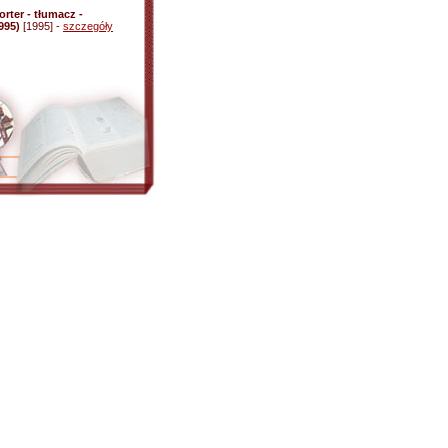
rter - tłumacz -
995)
[1995] -
szczegóły