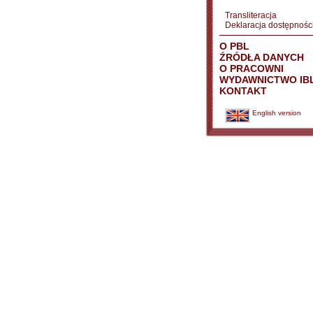
Transliteracja
Deklaracja dostępnośc
O PBL
ŹRÓDŁA DANYCH
O PRACOWNI
WYDAWNICTWO IB
KONTAKT
English version