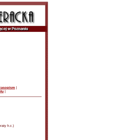
czasopism
|
ułu
|
aty h.c.)