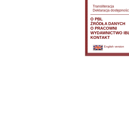
Transliteracja
Deklaracja dostępnośc
O PBL
ŹRÓDŁA DANYCH
O PRACOWNI
WYDAWNICTWO IB
KONTAKT
English version