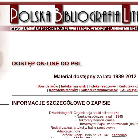
DOSTĘP ON-LINE DO PBL
Materiał dostępny za lata 1989-2012
|
Spis działów
|
Indeks nazwisk
|
Indeks rzeczowy
|
Kartoteka 
|
Kartoteka teatrów
|
Kartoteka wydawnictw
|
Szukaj tyt
INFORMACJE SZCZEGÓŁOWE O ZAPISIE
Dział bibliografii:
Organizacja nauki o literaturze
- Nauka współczesna od r. 1945
- Doktoraty honoris causa
- Uniwersytet Śląski w Katowicach (doktor
Rodzaj zapisu:
artykuł w haśle rzeczowym
Adnotacje:
nota
Źródło:
Opcje, 1995 nr 3 s. 147 -
szczegóły