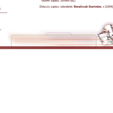
Numer zapisu:
355484 (BL)
Dotyczy zapisu:
odwołanie:
Barańczak Stanisław
, x [1994]
i
L