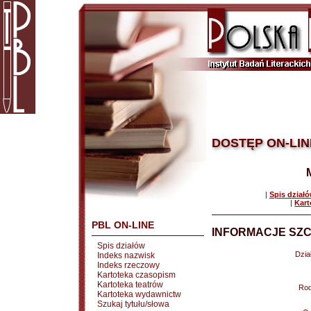
DOSTĘP ON-LIN
|
Spis dział
|
Kart
PBL ON-LINE
INFORMACJE SZC
Spis działów
Dział
Indeks nazwisk
Indeks rzeczowy
Kartoteka czasopism
Kartoteka teatrów
Rod
Kartoteka wydawnictw
Szukaj tytułu/słowa