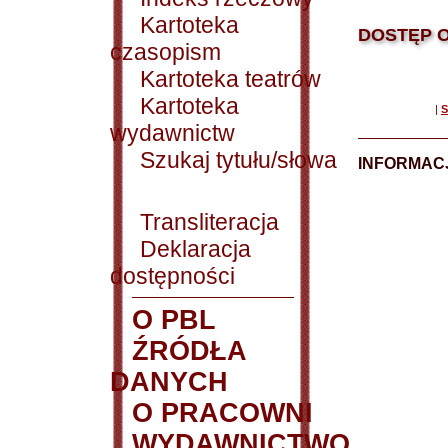
Kartoteka
DOSTĘP O
czasopism
Kartoteka teatrów
Kartoteka
|
S
wydawnictw
Szukaj tytułu/słowa
INFORMACJ
Transliteracja
Deklaracja
dostępności
O PBL
ŹRÓDŁA
DANYCH
O PRACOWNI
WYDAWNICTWO