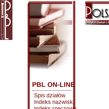
PBL ON-LINE
Spis działów
Indeks nazwisk
Indeks rzeczowy