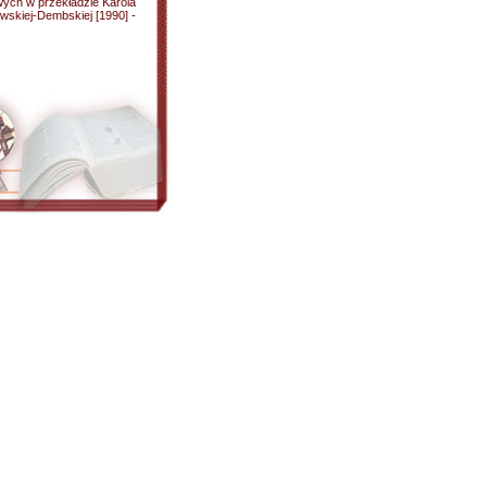
wych w przekładzie Karola
wskiej-Dembskiej [1990] -