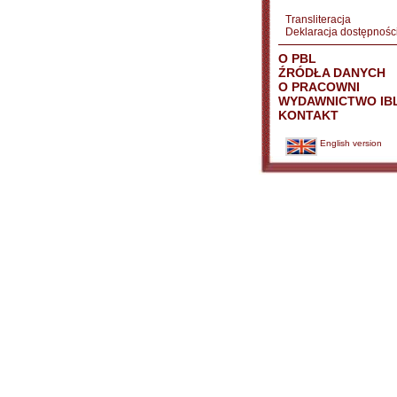
Transliteracja
Deklaracja dostępnośc
O PBL
ŹRÓDŁA DANYCH
O PRACOWNI
WYDAWNICTWO IB
KONTAKT
English version