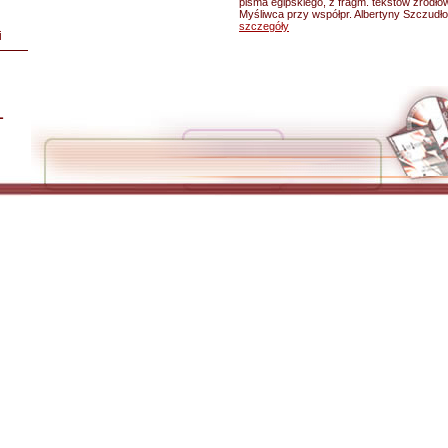
pisma egipskiego, z fragm. tekstów źródło
Myśliwca przy współpr. Albertyny Szczudło
szczegóły
i
L