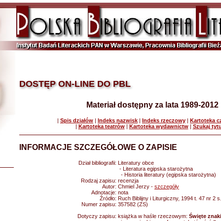
DOSTĘP ON-LINE DO PBL
Materiał dostępny za lata 1989-2012
|
Spis działów
|
Indeks nazwisk
|
Indeks rzeczowy
|
Kartoteka 
|
Kartoteka teatrów
|
Kartoteka wydawnictw
|
Szukaj tyt
INFORMACJE SZCZEGÓŁOWE O ZAPISIE
Dział bibliografii:
Literatury obce
- Literatura egipska starożytna
- Historia literatury (egipska starożytna)
Rodzaj zapisu:
recenzja
Autor:
Chmiel Jerzy -
szczegóły
Adnotacje:
nota
Źródło:
Ruch Biblijny i Liturgiczny, 1994 t. 47 nr 2 
Numer zapisu:
357582 (ZS)
Dotyczy zapisu:
książka w haśle rzeczowym:
Święte znak