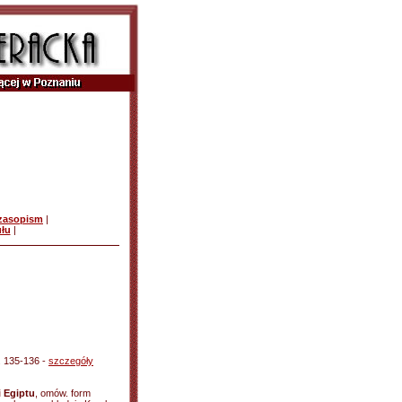
czasopism
|
ułu
|
s. 135-136 -
szczegóły
i Egiptu
, omów. form