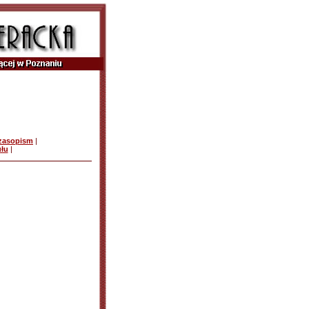
czasopism
|
ułu
|