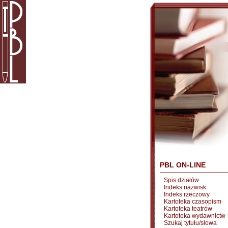
PBL ON-LINE
Spis działów
Indeks nazwisk
Indeks rzeczowy
Kartoteka czasopism
Kartoteka teatrów
Kartoteka wydawnictw
Szukaj tytułu/słowa