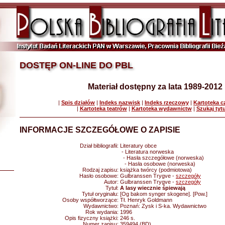
DOSTĘP ON-LINE DO PBL
Materiał dostępny za lata 1989-2012
|
Spis działów
|
Indeks nazwisk
|
Indeks rzeczowy
|
Kartoteka 
|
Kartoteka teatrów
|
Kartoteka wydawnictw
|
Szukaj tyt
INFORMACJE SZCZEGÓŁOWE O ZAPISIE
Dział bibliografii:
Literatury obce
- Literatura norweska
- Hasła szczegółowe (norweska)
- Hasła osobowe (norweska)
Rodzaj zapisu:
książka twórcy (podmiotowa)
Hasło osobowe:
Gulbranssen Trygve -
szczegóły
Autor:
Gulbranssen Trygve -
szczegóły
Tytuł:
A lasy wiecznie śpiewają
Tytuł oryginału:
[Og bakom synger skogene]. [Pow.]
Osoby współtworzące:
Tł. Henryk Goldmann
Wydawnictwo:
Poznań: Zysk i S-ka. Wydawnictwo
Rok wydania:
1996
Opis fizyczny książki:
246 s.
Numer zapisu:
359494 (BD)