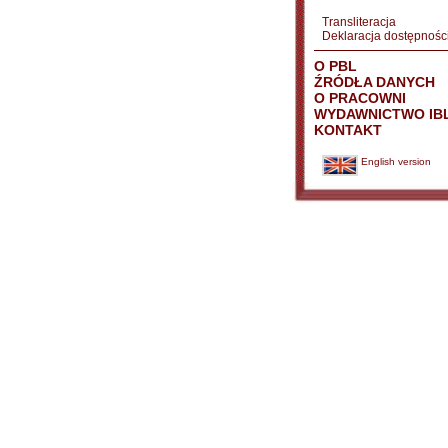
Transliteracja
Deklaracja dostępnośc
O PBL
ŹRÓDŁA DANYCH
O PRACOWNI
WYDAWNICTWO IB
KONTAKT
English version