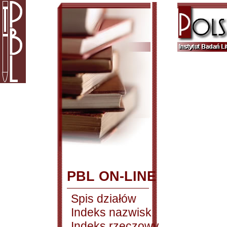
PBL ON-LINE
Spis działów
Indeks nazwisk
Indeks rzeczowy