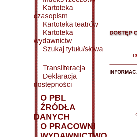
Kartoteka
czasopism
Kartoteka teatrów
Kartoteka
DOSTĘP O
wydawnictw
Szukaj tytułu/słowa
|
S
Transliteracja
INFORMACJ
Deklaracja
dostępności
O PBL
ŹRÓDŁA
DANYCH
O PRACOWNI
WYDAWNICTWO