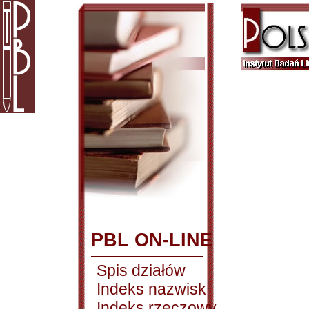
PBL ON-LINE
Spis działów
Indeks nazwisk
Indeks rzeczowy