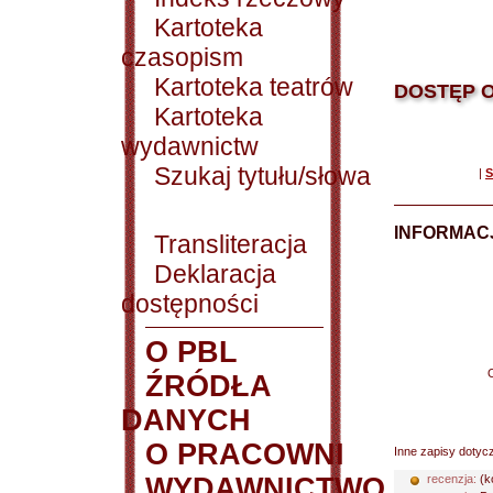
Kartoteka
czasopism
Kartoteka teatrów
DOSTĘP O
Kartoteka
wydawnictw
Szukaj tytułu/słowa
|
S
INFORMACJ
Transliteracja
Deklaracja
dostępności
O PBL
ŹRÓDŁA
DANYCH
O PRACOWNI
Inne zapisy dotyc
WYDAWNICTWO
recenzja:
(k