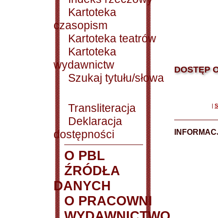
Kartoteka
czasopism
Kartoteka teatrów
Kartoteka
wydawnictw
DOSTĘP O
Szukaj tytułu/słowa
Transliteracja
|
S
Deklaracja
dostępności
INFORMACJ
O PBL
ŹRÓDŁA
DANYCH
O PRACOWNI
WYDAWNICTWO