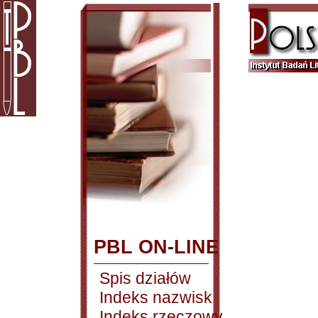
PBL ON-LINE
Spis działów
Indeks nazwisk
Indeks rzeczowy