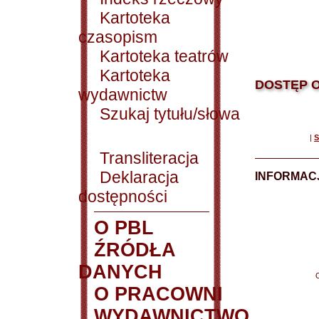
Kartoteka
czasopism
Kartoteka teatrów
Kartoteka
DOSTĘP O
wydawnictw
Szukaj tytułu/słowa
|
S
Transliteracja
Deklaracja
INFORMACJ
dostępności
O PBL
ŹRÓDŁA
DANYCH
O PRACOWNI
WYDAWNICTWO