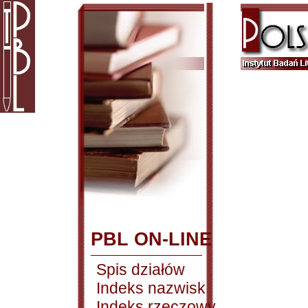
PBL ON-LINE
Spis działów
Indeks nazwisk
Indeks rzeczowy