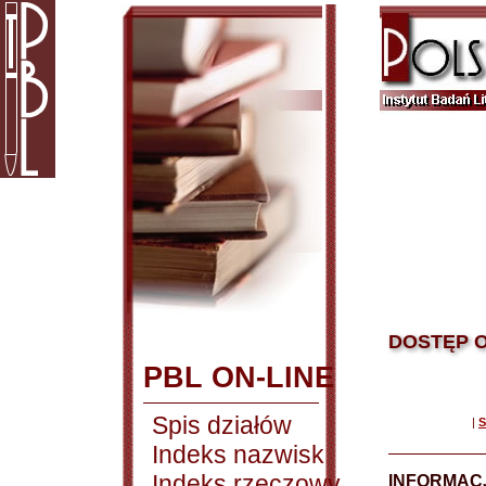
DOSTĘP O
PBL ON-LINE
Spis działów
|
S
Indeks nazwisk
Indeks rzeczowy
INFORMACJ