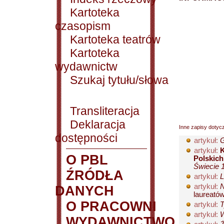
Kartoteka
czasopism
Kartoteka teatrów
Kartoteka
wydawnictw
Szukaj tytułu/słowa
Transliteracja
Deklaracja
Inne zapisy dotyc
dostępności
artykuł:
G
artykuł:
K
O PBL
Polskich
Świecie 1
ŹRÓDŁA
artykuł:
L
artykuł:
N
DANYCH
laureatów.
O PRACOWNI
artykuł:
T
artykuł:
W
WYDAWNICTWO