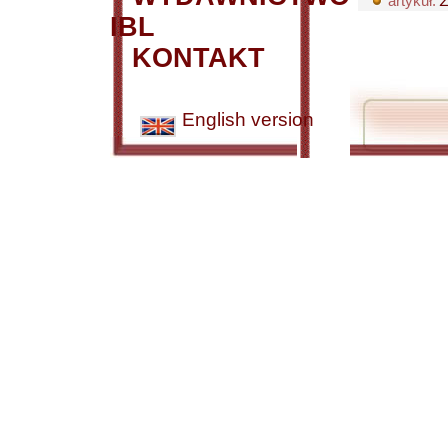
artykuł:
Ż
IBL
KONTAKT
English version