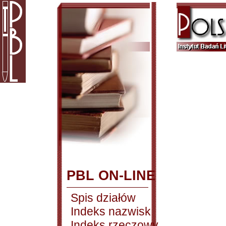
PBL ON-LINE
Spis działów
Indeks nazwisk
Indeks rzeczowy