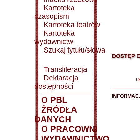
Kartoteka
czasopism
Kartoteka teatrów
Kartoteka
wydawnictw
Szukaj tytułu/słowa
DOSTĘP O
Transliteracja
Deklaracja
|
S
dostępności
INFORMACJ
O PBL
ŹRÓDŁA
DANYCH
O PRACOWNI
WYDAWNICTWO