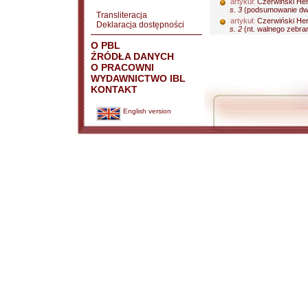
artykuł:
Czerwiński He
s. 3
(podsumowanie dwule
Transliteracja
artykuł:
Czerwiński He
Deklaracja dostępności
s. 2
(nt. walnego zebran
O PBL
ŹRÓDŁA DANYCH
O PRACOWNI
WYDAWNICTWO IBL
KONTAKT
English version