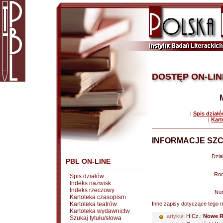
DOSTĘP ON-LIN
|
Spis dział
|
Kart
INFORMACJE SZC
Dział
PBL ON-LINE
Rod
Spis działów
Indeks nazwisk
Indeks rzeczowy
Nu
Kartoteka czasopism
Kartoteka teatrów
Inne zapisy dotyczące tego m
Kartoteka wydawnictw
artykuł:
H.Cz.:
Nowe 
Szukaj tytułu/słowa