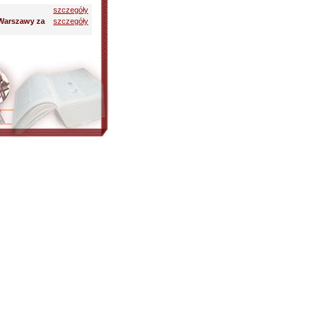
szczegóły
Warszawy za
szczegóły