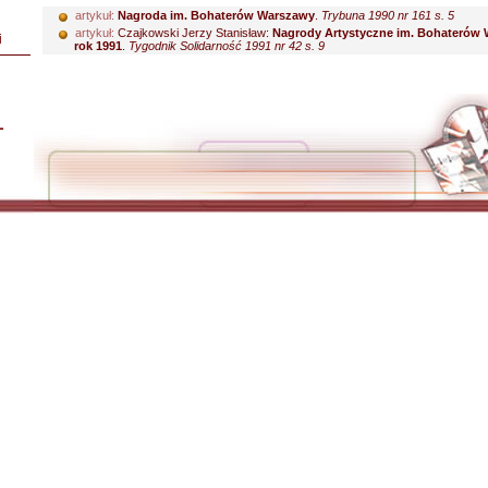
artykuł:
Nagroda im. Bohaterów Warszawy
.
Trybuna 1990 nr 161 s. 5
artykuł:
Czajkowski Jerzy Stanisław:
Nagrody Artystyczne im. Bohaterów 
i
rok 1991
.
Tygodnik Solidarność 1991 nr 42 s. 9
L