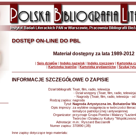
DOSTĘP ON-LINE DO PBL
Materiał dostępny za lata 1989-2012
|
Spis działów
|
Indeks nazwisk
|
Indeks rzeczowy
|
Kartoteka 
|
Kartoteka teatrów
|
Kartoteka wydawnictw
|
Szukaj tyt
INFORMACJE SZCZEGÓŁOWE O ZAPISIE
Dział bibliografii:
Teatr, film, radio, telewizja
- Dział wstępny (Teatr, film, radio, telewizja
- Nagrody (Teatr, film, radio, telewizja - o
Rodzaj zapisu:
nagroda
Tytuł:
Nagroda Artystyczna im. Bohaterów Wa
Opis imprezy:
za wybitne osiągnięcia w twórczości literac
tematyce patriotycznej i antywojennej
Organizator:
przyznaje Grupa Poetów i Malarzy "Łazien
Twórców i Działaczy Kultury "Współczesn
Adnotacje:
m.in.: Ryszard Bacciarelli
Numer zapisu:
370890 (JB)
Inne zapisy dotyczące tego materiału: