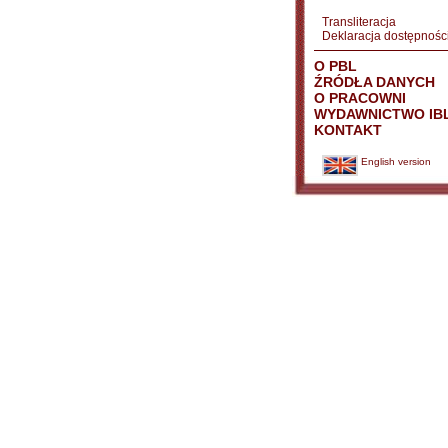
Transliteracja
Deklaracja dostępnośc
O PBL
ŹRÓDŁA DANYCH
O PRACOWNI
WYDAWNICTWO IB
KONTAKT
English version