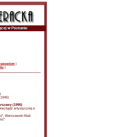
czasopism
|
ułu
|
)
d 1945)
rszawy (1990)
kiej bądź artystycznej o
ki", Warszawski Klub
ość"