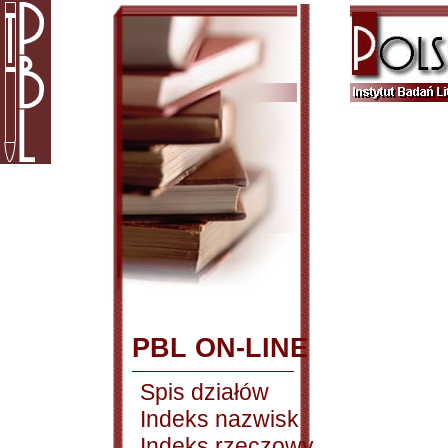
PBL ON-LINE
Spis działów
Indeks nazwisk
Indeks rzeczowy