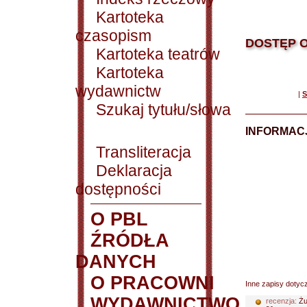
Kartoteka
czasopism
DOSTĘP O
Kartoteka teatrów
Kartoteka
wydawnictw
|
S
Szukaj tytułu/słowa
INFORMACJ
Transliteracja
Deklaracja
dostępności
O PBL
ŹRÓDŁA
DANYCH
O PRACOWNI
Inne zapisy dotyc
WYDAWNICTWO
recenzja:
Żu