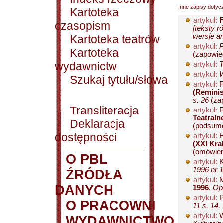
Inne zapisy dotyc
Kartoteka
artykuł:
F
czasopism
[teksty 
wersję an
Kartoteka teatrów
artykuł:
P
Kartoteka
(zapowied
wydawnictw
artykuł:
T
artykuł:
W
Szukaj tytułu/słowa
artykuł:
F
(Reminis
s. 26
(zap
Transliteracja
artykuł:
F
Teatral
Deklaracja
(podsumo
dostępności
artykuł:
H
(XXI Kra
(omówieni
O PBL
artykuł:
K
1996 nr 1
ŹRÓDŁA
artykuł:
M
DANYCH
1996
.
Opc
artykuł:
P
O PRACOWNI
11 s. 14,
artykuł:
W
WYDAWNICTWO