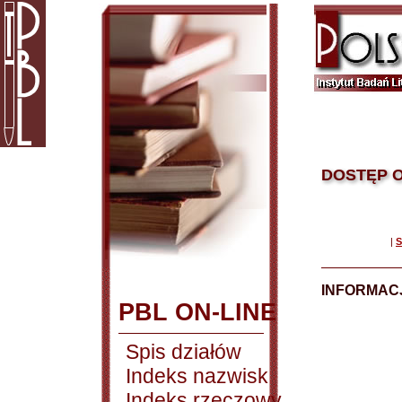
DOSTĘP O
|
S
INFORMACJ
PBL ON-LINE
Spis działów
Indeks nazwisk
Indeks rzeczowy