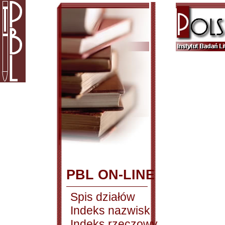
PBL ON-LINE
Spis działów
Indeks nazwisk
Indeks rzeczowy