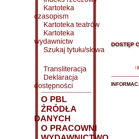
Kartoteka
czasopism
Kartoteka teatrów
Kartoteka
wydawnictw
DOSTĘP O
Szukaj tytułu/słowa
Transliteracja
|
S
Deklaracja
dostępności
INFORMACJ
O PBL
ŹRÓDŁA
DANYCH
O PRACOWNI
WYDAWNICTWO