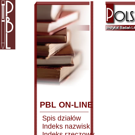
PBL ON-LINE
Spis działów
Indeks nazwisk
Indeks rzeczowy