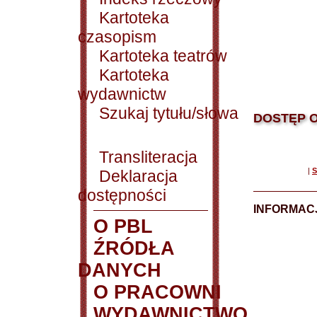
Kartoteka
czasopism
Kartoteka teatrów
Kartoteka
wydawnictw
Szukaj tytułu/słowa
DOSTĘP O
Transliteracja
|
S
Deklaracja
dostępności
INFORMACJ
O PBL
ŹRÓDŁA
DANYCH
O PRACOWNI
WYDAWNICTWO