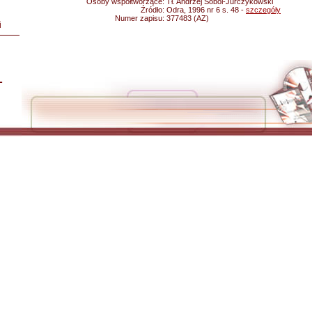
Osoby współtworzące:
Tł. Andrzej Sobol-Jurczykowski
Źródło:
Odra, 1996 nr 6 s. 48 -
szczegóły
Numer zapisu:
377483 (AZ)
i
L