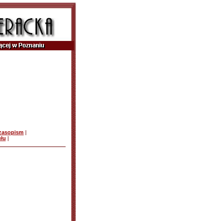
czasopism
|
ułu
|