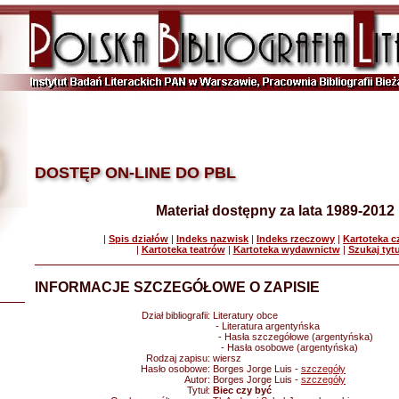
DOSTĘP ON-LINE DO PBL
Materiał dostępny za lata 1989-2012
|
Spis działów
|
Indeks nazwisk
|
Indeks rzeczowy
|
Kartoteka 
|
Kartoteka teatrów
|
Kartoteka wydawnictw
|
Szukaj tyt
INFORMACJE SZCZEGÓŁOWE O ZAPISIE
Dział bibliografii:
Literatury obce
- Literatura argentyńska
- Hasła szczegółowe (argentyńska)
- Hasła osobowe (argentyńska)
Rodzaj zapisu:
wiersz
Hasło osobowe:
Borges Jorge Luis -
szczegóły
Autor:
Borges Jorge Luis -
szczegóły
Tytuł:
Biec czy być