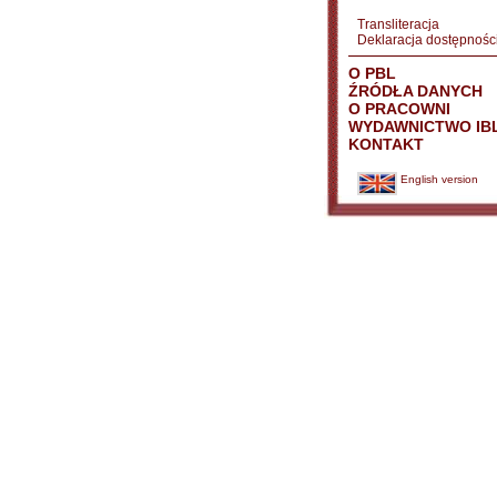
Transliteracja
Deklaracja dostępnośc
O PBL
ŹRÓDŁA DANYCH
O PRACOWNI
WYDAWNICTWO IB
KONTAKT
English version