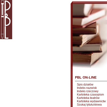
PBL ON-LINE
Spis działów
Indeks nazwisk
Indeks rzeczowy
Kartoteka czasopism
Kartoteka teatrów
Kartoteka wydawnictw
Szukaj tytułu/słowa