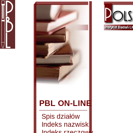
PBL ON-LINE
Spis działów
Indeks nazwisk
Indeks rzeczowy