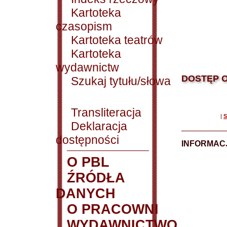
Kartoteka
czasopism
Kartoteka teatrów
Kartoteka
wydawnictw
DOSTĘP O
Szukaj tytułu/słowa
Transliteracja
|
S
Deklaracja
dostępności
INFORMACJ
O PBL
ŹRÓDŁA
DANYCH
O PRACOWNI
WYDAWNICTWO