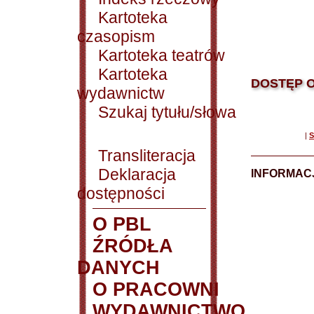
Kartoteka
czasopism
Kartoteka teatrów
Kartoteka
DOSTĘP O
wydawnictw
Szukaj tytułu/słowa
|
S
Transliteracja
Deklaracja
INFORMACJ
dostępności
O PBL
ŹRÓDŁA
DANYCH
O PRACOWNI
WYDAWNICTWO