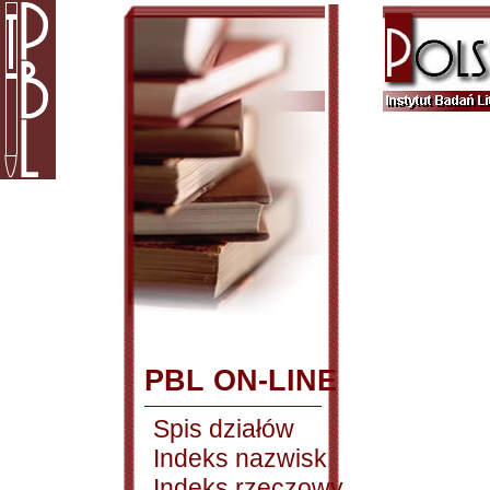
PBL ON-LINE
Spis działów
Indeks nazwisk
Indeks rzeczowy