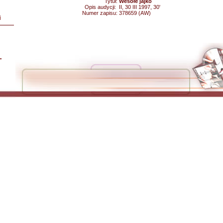
Tytuł:
Wesołe jajko
Opis audycji:
II, 30 III 1997, 30'
Numer zapisu:
378659 (AW)
i
L