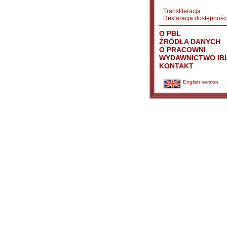
Transliteracja
Deklaracja dostępnośc
O PBL
ŹRÓDŁA DANYCH
O PRACOWNI
WYDAWNICTWO IB
KONTAKT
English version