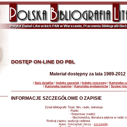
DOSTĘP ON-LINE DO PBL
Materiał dostępny za lata 1989-2012
|
Spis działów
|
Indeks nazwisk
|
Indeks rzeczowy
|
Kartoteka 
|
Kartoteka teatrów
|
Kartoteka wydawnictw
|
Szukaj tyt
INFORMACJE SZCZEGÓŁOWE O ZAPISIE
Dział bibliografii:
Teatr, film, radio, telewizja
- Radio
- Repertuar (radio)
- Słuchowiska, literatura piękna w radio (
Rodzaj zapisu:
audycja radiowa
Autor:
Górzański Jerzy -
szczegóły