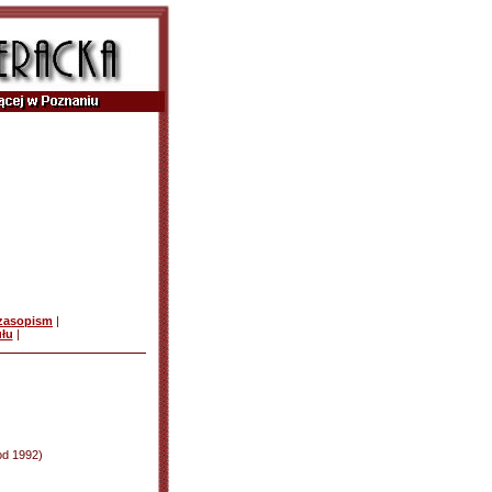
czasopism
|
ułu
|
od 1992)