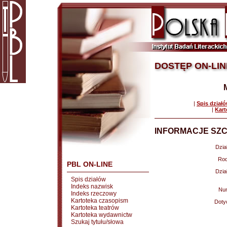
DOSTĘP ON-LIN
|
Spis dział
|
Kart
INFORMACJE SZC
Dział
Rod
PBL ON-LINE
Dział
Spis działów
Indeks nazwisk
Nu
Indeks rzeczowy
Kartoteka czasopism
Doty
Kartoteka teatrów
Kartoteka wydawnictw
Szukaj tytułu/słowa