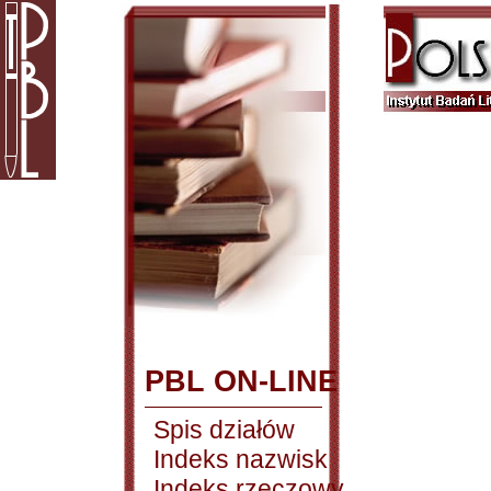
PBL ON-LINE
Spis działów
Indeks nazwisk
Indeks rzeczowy