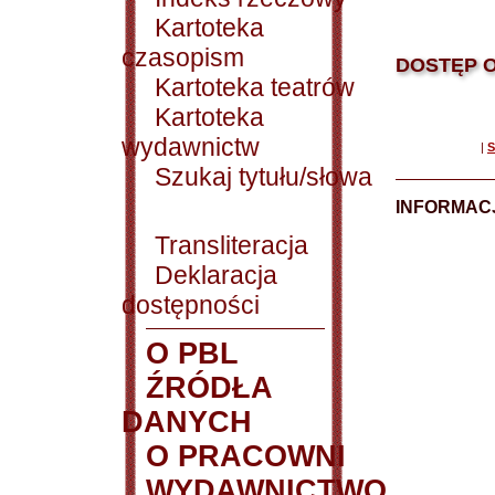
Kartoteka
czasopism
DOSTĘP O
Kartoteka teatrów
Kartoteka
wydawnictw
|
S
Szukaj tytułu/słowa
INFORMACJ
Transliteracja
Deklaracja
dostępności
O PBL
ŹRÓDŁA
DANYCH
O PRACOWNI
WYDAWNICTWO