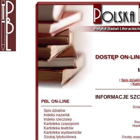
DOSTĘP ON-LIN
|
Spis dział
|
Kart
INFORMACJE SZC
PBL ON-LINE
Dział
Spis działów
Indeks nazwisk
Indeks rzeczowy
Rod
Kartoteka czasopism
Hasł
Kartoteka teatrów
Kartoteka wydawnictw
Szukaj tytułu/słowa
Osoby wspó