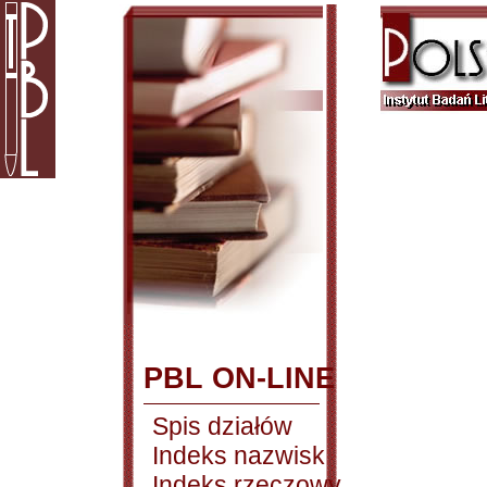
PBL ON-LINE
Spis działów
Indeks nazwisk
Indeks rzeczowy