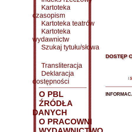
Kartoteka
czasopism
Kartoteka teatrów
Kartoteka
wydawnictw
Szukaj tytułu/słowa
DOSTĘP O
Transliteracja
Deklaracja
|
S
dostępności
O PBL
INFORMACJ
ŹRÓDŁA
DANYCH
O PRACOWNI
WYDAWNICTWO