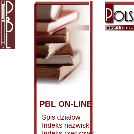
PBL ON-LINE
Spis działów
Indeks nazwisk
Indeks rzeczowy