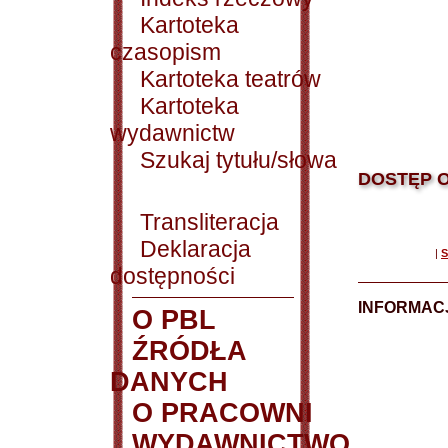
Kartoteka
czasopism
Kartoteka teatrów
Kartoteka
wydawnictw
Szukaj tytułu/słowa
DOSTĘP O
Transliteracja
Deklaracja
|
S
dostępności
INFORMACJ
O PBL
ŹRÓDŁA
DANYCH
O PRACOWNI
WYDAWNICTWO