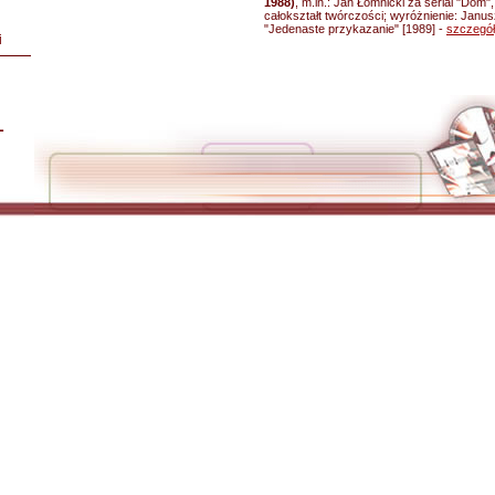
1988)
, m.in.: Jan Łomnicki za serial "Dom
całokształt twórczości; wyróżnienie: Janus
"Jedenaste przykazanie" [1989] -
szczegó
i
L