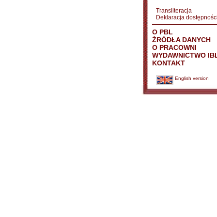
Transliteracja
Deklaracja dostępnośc
O PBL
ŹRÓDŁA DANYCH
O PRACOWNI
WYDAWNICTWO IB
KONTAKT
English version