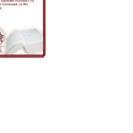
", Stanisław Różewicz za
z Kondratiuk za film
ły