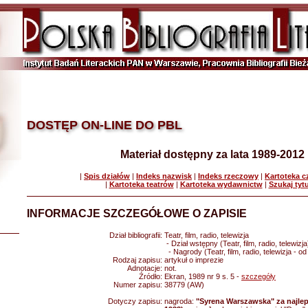
DOSTĘP ON-LINE DO PBL
Materiał dostępny za lata 1989-2012
|
Spis działów
|
Indeks nazwisk
|
Indeks rzeczowy
|
Kartoteka 
|
Kartoteka teatrów
|
Kartoteka wydawnictw
|
Szukaj tyt
INFORMACJE SZCZEGÓŁOWE O ZAPISIE
Dział bibliografii:
Teatr, film, radio, telewizja
- Dział wstępny (Teatr, film, radio, telewizja
- Nagrody (Teatr, film, radio, telewizja - o
Rodzaj zapisu:
artykuł o imprezie
Adnotacje:
not.
Źródło:
Ekran, 1989 nr 9 s. 5 -
szczegóły
Numer zapisu:
38779 (AW)
Dotyczy zapisu:
nagroda:
"Syrena Warszawska" za najleps