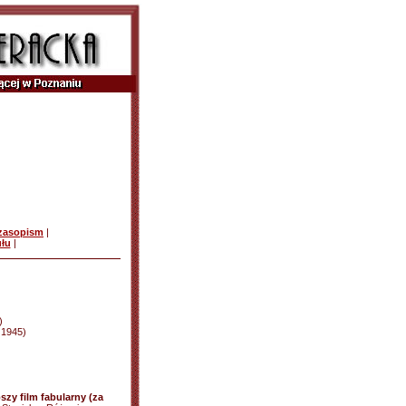
czasopism
|
ułu
|
)
d 1945)
zy film fabularny (za