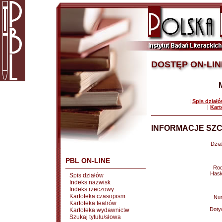
DOSTĘP ON-LIN
|
Spis dział
|
Kart
INFORMACJE SZC
Dział
PBL ON-LINE
Rod
Hasł
Spis działów
Indeks nazwisk
Indeks rzeczowy
Kartoteka czasopism
Nu
Kartoteka teatrów
Doty
Kartoteka wydawnictw
Szukaj tytułu/słowa