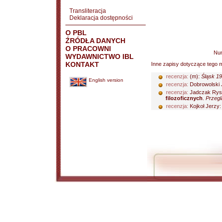
Transliteracja
Deklaracja dostępności
O PBL
ŹRÓDŁA DANYCH
O PRACOWNI
Nu
WYDAWNICTWO IBL
KONTAKT
Inne zapisy dotyczące tego m
recenzja:
(m):
Śląsk 19
English version
recenzja:
Dobrowolski 
recenzja:
Jadczak Rys
filozoficznych
.
Przegl
recenzja:
Kojkoł Jerzy