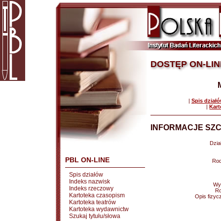
DOSTĘP ON-LIN
|
Spis dział
|
Kart
INFORMACJE SZC
Dział
PBL ON-LINE
Rod
Spis działów
Indeks nazwisk
Wy
Indeks rzeczowy
Ro
Kartoteka czasopism
Opis fizyc
Kartoteka teatrów
Kartoteka wydawnictw
Szukaj tytułu/słowa