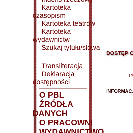
Kartoteka
czasopism
Kartoteka teatrów
Kartoteka
wydawnictw
Szukaj tytułu/słowa
DOSTĘP O
Transliteracja
Deklaracja
|
S
dostępności
INFORMACJ
O PBL
ŹRÓDŁA
DANYCH
O PRACOWNI
WYDAWNICTWO