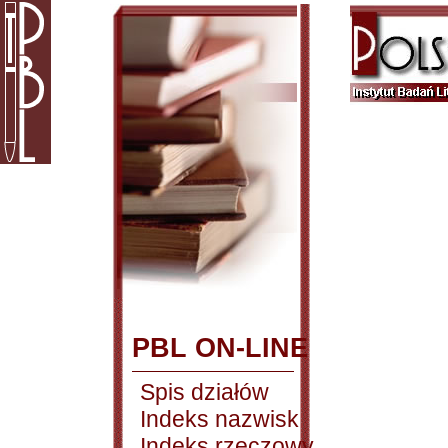
PBL ON-LINE
Spis działów
Indeks nazwisk
Indeks rzeczowy