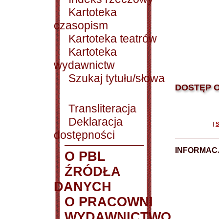
Kartoteka
czasopism
Kartoteka teatrów
Kartoteka
wydawnictw
Szukaj tytułu/słowa
DOSTĘP O
Transliteracja
Deklaracja
|
S
dostępności
INFORMACJ
O PBL
ŹRÓDŁA
DANYCH
O PRACOWNI
WYDAWNICTWO