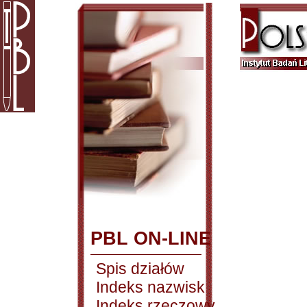
PBL ON-LINE
Spis działów
Indeks nazwisk
Indeks rzeczowy