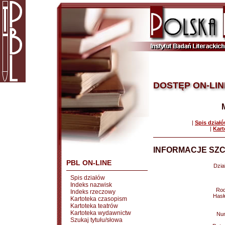
DOSTĘP ON-LIN
|
Spis dział
|
Kart
INFORMACJE SZC
PBL ON-LINE
Dział
Spis działów
Indeks nazwisk
Rod
Indeks rzeczowy
Hasł
Kartoteka czasopism
Kartoteka teatrów
Kartoteka wydawnictw
Nu
Szukaj tytułu/słowa