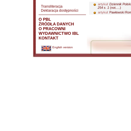
artykuł:
Dziennik Polski
Transliteracja
254 s. 1
(not.....)
Deklaracja dostępności
artykuł:
Pawłowski Ro
O PBL
ŹRÓDŁA DANYCH
O PRACOWNI
WYDAWNICTWO IBL
KONTAKT
English version