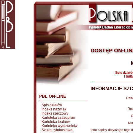
DOSTĘP ON-LIN
|
Spis dział
|
Kart
INFORMACJE SZC
PBL ON-LINE
Dział
Spis działów
Rod
Indeks nazwisk
Indeks rzeczowy
O
Kartoteka czasopism
Kartoteka teatrów
Nu
Kartoteka wydawnictw
Szukaj tytułu/słowa
Inne zapisy dotyczące tego m