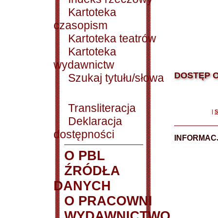
Kartoteka
czasopism
Kartoteka teatrów
Kartoteka
wydawnictw
DOSTĘP O
Szukaj tytułu/słowa
Transliteracja
|
S
Deklaracja
dostępności
INFORMACJ
O PBL
ŹRÓDŁA
DANYCH
O PRACOWNI
WYDAWNICTWO