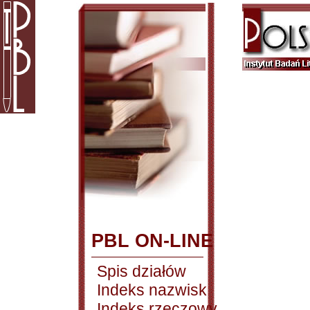
PBL ON-LINE
Spis działów
Indeks nazwisk
Indeks rzeczowy