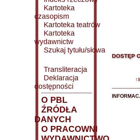
Kartoteka
czasopism
Kartoteka teatrów
Kartoteka
wydawnictw
Szukaj tytułu/słowa
DOSTĘP O
Transliteracja
Deklaracja
|
S
dostępności
INFORMACJ
O PBL
ŹRÓDŁA
DANYCH
O PRACOWNI
WYDAWNICTWO